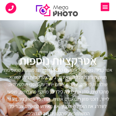
דף הבית
»
אטרקציות נוספות
אטרקציות נוספות
אטרקציות נוספות לאירועים כוללות פעילויות מגוונות שמוסיפות
חוויה מיוחדת לכל סוג אירוע. בין האטרקציות ניתן למצוא
שולחנות משחק, עמדות צילום ייחודיות, מסכי מולטימדיה
מתקדמים, סדנאות יצירה לילדים, מתקני מתנפחים, מופעי
לייזר, דוכני מזון מותאמים אישית, ועוד. כל אטרקציה נועדה
לשדרג את האווירה ולהפוך את האירוע למושלם עבור כל
המשתתפים, מהקטנים ועד הגדולים.